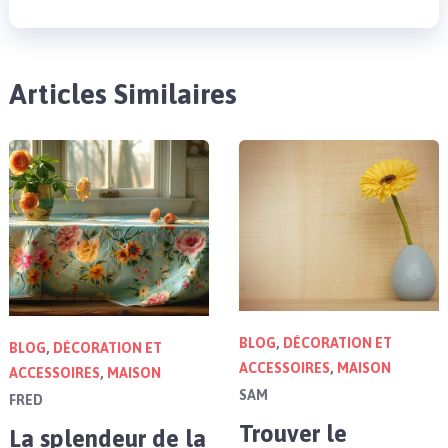
Articles Similaires
BLOG
,
DÉCORATION ET
BLOG
,
DÉCORATION ET
ACCESSOIRES
,
MAISON
ACCESSOIRES
,
MAISON
SAM
FRED
Trouver le
La splendeur de la