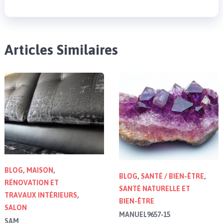
Articles Similaires
BLOG
,
MAISON
,
BLOG
,
SANTÉ / BIEN-ÊTRE
,
RÉNOVATION ET
SANTÉ NATURELLE ET
TRAVAUX INTÉRIEURS
,
BIEN-ÊTRE
SALON
MANUEL9657-15
SAM