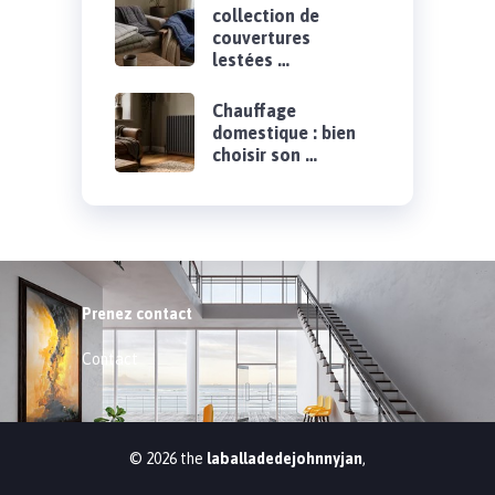
collection de
couvertures
lestées …
Chauffage
domestique : bien
choisir son …
Prenez contact
Contact
© 2026 the
laballadedejohnnyjan
,