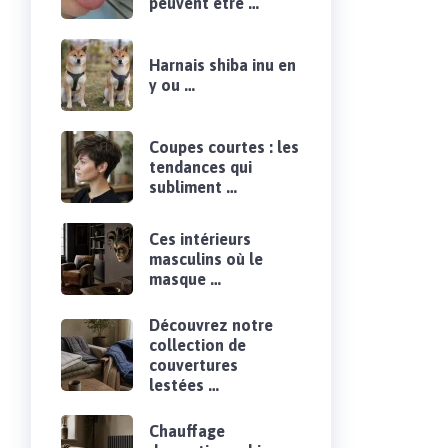
peuvent être …
Harnais shiba inu en
y ou …
Coupes courtes : les
tendances qui
subliment …
Ces intérieurs
masculins où le
masque …
Découvrez notre
collection de
couvertures
lestées …
Chauffage