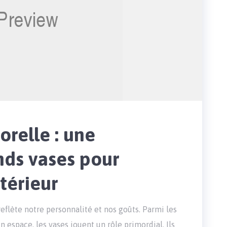
relle : une
nds vases pour
térieur
reflète notre personnalité et nos goûts. Parmi les
espace, les vases jouent un rôle primordial. Ils