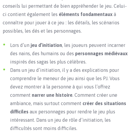
conseils lui permettant de bien appréhender le jeu. Celui-
ci contient également les
éléments fondamentaux
à
connaître pour jouer à ce jeu : les détails, les scénarios
possibles, les dés et les personnages.
Lors d’un
jeu d’initiation
, les joueurs peuvent incarner
des nains, des humains ou des
personnages médiévaux
inspirés des sagas les plus célèbres.
Dans un jeu d’initiation, il y a des explications pour
comprendre le meneur de jeu ainsi que les PJ. Vous
devez montrer à la personne à qui vous l’offrez
comment
narrer une histoire
. Comment créer une
ambiance, mais surtout comment
créer des situations
difficiles
aux personnages pour rendre le jeu plus
intéressant. Dans un jeu de rôle d’initiation, les
difficultés sont moins difficiles.