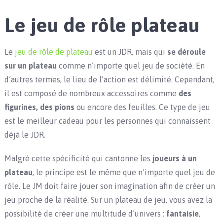
Le jeu de rôle plateau
Le
jeu de rôle de plateau
est un JDR, mais qui
se
déroule
sur un plateau
comme n’importe quel jeu de société. En
d’autres termes, le lieu de l’action est délimité. Cependant,
il est composé de nombreux accessoires comme
des
figurines, des pions
ou encore des feuilles. Ce type de jeu
est le meilleur cadeau pour les personnes qui connaissent
déjà le JDR.
Malgré cette spécificité qui cantonne les
joueurs à un
plateau
, le principe est le même que n’importe quel jeu de
rôle. Le JM doit faire jouer son imagination afin de créer un
jeu proche de la réalité. Sur un plateau de jeu, vous avez la
possibilité de créer une multitude d’univers :
fantaisie
,