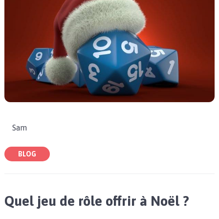
Sam
BLOG
Quel jeu de rôle offrir à Noël ?