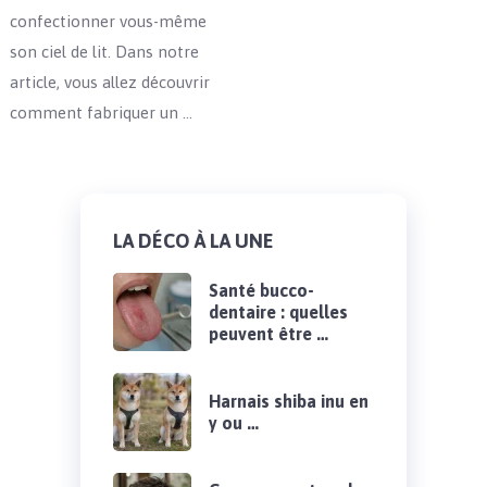
confectionner vous-même
son ciel de lit. Dans notre
article, vous allez découvrir
comment fabriquer un …
LA DÉCO À LA UNE
Santé bucco-
dentaire : quelles
peuvent être …
Harnais shiba inu en
y ou …