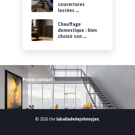
couvertures
lestées …
Chauffage
domestique : bien
choisir son …
Prenez contact
Contact
© 2026 the
laballadedejohnnyjan
,