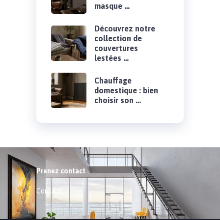
masque …
Découvrez notre
collection de
couvertures
lestées …
Chauffage
domestique : bien
choisir son …
Prenez contact
Contact