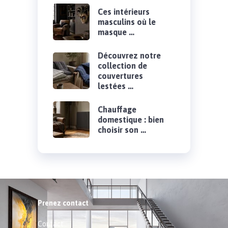
Ces intérieurs
masculins où le
masque …
Découvrez notre
collection de
couvertures
lestées …
Chauffage
domestique : bien
choisir son …
Prenez contact
Contact